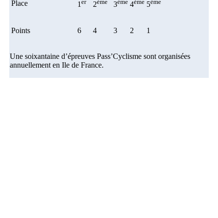
er
ème
ème
ème
ème
Place
1
2
3
4
5
Points
6
4
3
2
1
Une soixantaine d’épreuves Pass’Cyclisme sont organisées
annuellement en Ile de France.