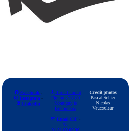
Crédit photos
Facebook
-
1 rue Laurent
Pascal Sellier
Fignon - 78180
Instagram
-
Nicolas
Montigny le
Linkedin
Vaucouleur
Bretonneux
Email CIF
-
01.81.88.08.36