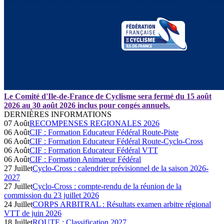
Le Comité d'Ile-de-France de Cyclisme sera fermé du 15 août
2026 au 30 août 2026 inclus pour congés annuels.
DERNIÈRES INFORMATIONS
07 Août
RECOMPENSES REGIONALES 2026
06 Août
CIF : Formation Educateur Fédéral Route-Piste
06 Août
CIF : Formation Educateur Fédéral Route-Cyclo-Cross
06 Août
CIF : Formation Educateur Fédéral VTT
06 Août
CIF : Formation Animateur Fédéral
27 Juillet
Cyclo-Cross : calendrier prévisionnel de la saison 2026-
2027
27 Juillet
Cyclo-Cross : compte-rendu de la réunion de la
commission du 23 juillet 2026
24 Juillet
CORPS ARBITRAL : Résultats examen arbitre régional
VTT de juin 2026
18 Juillet
ROUTE : Classification 2027