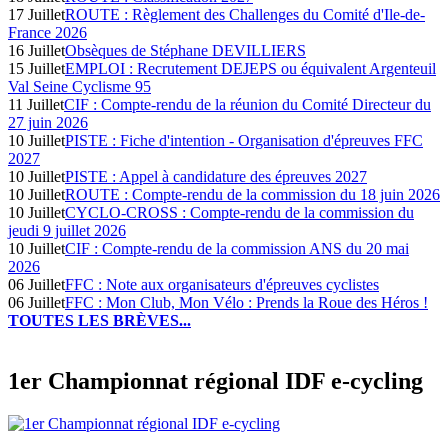
17 Juillet
ROUTE : Règlement des Challenges du Comité d'Ile-de-
France 2026
16 Juillet
Obsèques de Stéphane DEVILLIERS
15 Juillet
EMPLOI : Recrutement DEJEPS ou équivalent Argenteuil
Val Seine Cyclisme 95
11 Juillet
CIF : Compte-rendu de la réunion du Comité Directeur du
27 juin 2026
10 Juillet
PISTE : Fiche d'intention - Organisation d'épreuves FFC
2027
10 Juillet
PISTE : Appel à candidature des épreuves 2027
10 Juillet
ROUTE : Compte-rendu de la commission du 18 juin 2026
10 Juillet
CYCLO-CROSS : Compte-rendu de la commission du
jeudi 9 juillet 2026
10 Juillet
CIF : Compte-rendu de la commission ANS du 20 mai
2026
06 Juillet
FFC : Note aux organisateurs d'épreuves cyclistes
06 Juillet
FFC : Mon Club, Mon Vélo : Prends la Roue des Héros !
TOUTES LES BRÈVES...
1er Championnat régional IDF e-cycling