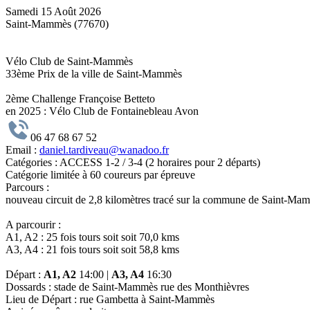
Samedi 15 Août 2026
Saint-Mammès (77670)
Vélo Club de Saint-Mammès
33ème Prix de la ville de Saint-Mammès
2ème Challenge Françoise Betteto
en 2025 : Vélo Club de Fontainebleau Avon
06 47 68 67 52
Email :
daniel.tardiveau@wanadoo.fr
Catégories :
ACCESS 1-2 / 3-4 (2 horaires pour 2 départs)
Catégorie limitée à 60 coureurs par épreuve
Parcours :
nouveau circuit de 2,8 kilomètres tracé sur la commune de Saint-Ma
A parcourir :
A1, A2 : 25 fois tours soit soit 70,0 kms
A3, A4 : 21 fois tours soit soit 58,8 kms
Départ :
A1, A2
14:00 |
A3, A4
16:30
Dossards :
stade de Saint-Mammès rue des Monthièvres
Lieu de Départ :
rue Gambetta à Saint-Mammès