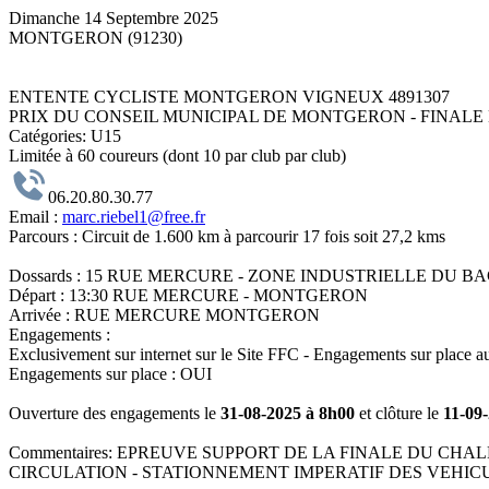
Dimanche 14 Septembre 2025
MONTGERON (91230)
ENTENTE CYCLISTE MONTGERON VIGNEUX 4891307
PRIX DU CONSEIL MUNICIPAL DE MONTGERON - FINAL
Catégories:
U15
Limitée à 60 coureurs (dont 10 par club par club)
06.20.80.30.77
Email :
marc.riebel1@free.fr
Parcours :
Circuit de 1.600 km à parcourir 17 fois soit 27,2 kms
Dossards :
15 RUE MERCURE - ZONE INDUSTRIELLE DU BA
Départ :
13:30 RUE MERCURE - MONTGERON
Arrivée :
RUE MERCURE MONTGERON
Engagements :
Exclusivement sur internet sur le Site FFC - Engagements sur place au
Engagements sur place : OUI
Ouverture des engagements le
31-08-2025 à 8h00
et clôture le
11-09
Commentaires:
EPREUVE SUPPORT DE LA FINALE DU CHALLE
CIRCULATION - STATIONNEMENT IMPERATIF DES VEHICU